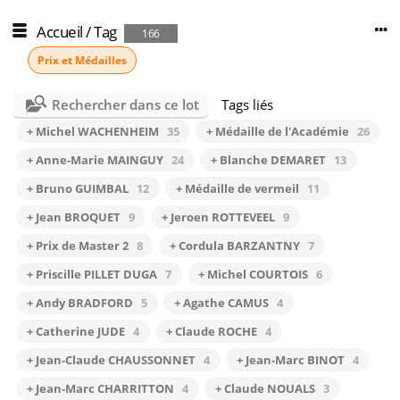
Accueil
/
Tag
166
Prix et Médailles
Rechercher dans ce lot
Tags liés
+ Michel WACHENHEIM
35
+ Médaille de l'Académie
26
+ Anne-Marie MAINGUY
24
+ Blanche DEMARET
13
+ Bruno GUIMBAL
12
+ Médaille de vermeil
11
+ Jean BROQUET
9
+ Jeroen ROTTEVEEL
9
+ Prix de Master 2
8
+ Cordula BARZANTNY
7
+ Priscille PILLET DUGA
7
+ Michel COURTOIS
6
+ Andy BRADFORD
5
+ Agathe CAMUS
4
+ Catherine JUDE
4
+ Claude ROCHE
4
+ Jean-Claude CHAUSSONNET
4
+ Jean-Marc BINOT
4
+ Jean-Marc CHARRITTON
4
+ Claude NOUALS
3