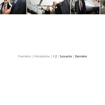
-2010-visite-
AAE-2010-visite-
AAE-2010-vis
2010-visite-
AAE-2010-visite-
AAE-2010-visite-
Première |
Précédente |
1
2
|
Suivante
|
Dernière