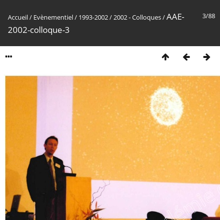
AAE-
3/88
Accueil
/
Evènementiel
/
1993-2002
/
2002 - Colloques
/
2002-colloque-3