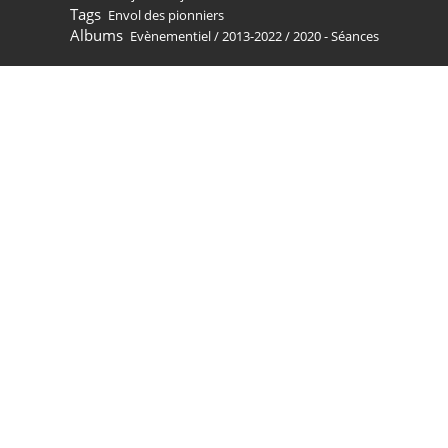
Tags
Envol des pionniers
Albums
Evènementiel
/
2013-2022
/
2020 - Séances