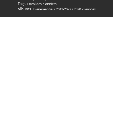
Tags
Envol des pionniers
Albums
Evènementiel
/
2013-2022
/
2020 - Séances