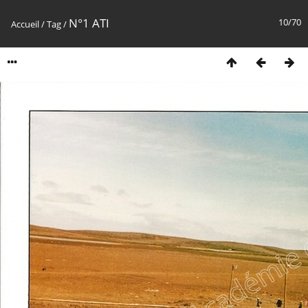
N°1 ATI
10/70
Accueil
/
Tag
/