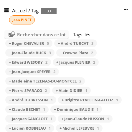
Accueil
/
Tag
33
Jean PINET
Rechercher dans ce lot
Tags liés
+ Roger CHEVALIER
5
+ André TURCAT
3
+ Jean-Claude BÜCK
3
+ Crowne Plaza
2
+ Edward WESOKY
2
+ Jacques PLENIER
2
+ Jean-Jacques SPEYER
2
+ Madeleine TEZENAS-DU-MONTCEL
2
+ Pierre SPARACO
2
+ Alain DIDIER
1
+ André DUBRESSON
1
+ Brigitte REVELLIN-FALCOZ
1
+ Claude BECHET
1
+ Dominique BAUDIS
1
+ Jacques GANGLOFF
1
+ Jean-Claude HUSSON
1
+ Lucien ROBINEAU
1
+ Michel LEFEBVRE
1