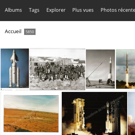
Albums
Tags
Explorer
Plus vues
Photos récent
Accueil
5850
N°10 ATI
N°9 ATI
N°8 ATI
N°7 