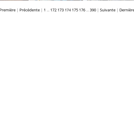
Première
|
Précédente
|
1
...
172
173
174
175
176
...
390
|
Suivante
|
Dernièr
°1 ATI.vsp.vi
N°9 ATI.vsp.vh
N°8 ATI.vsp.vh